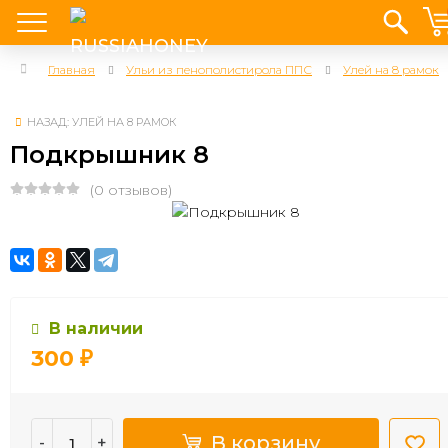
Главная
Ульи из пенополистирола ППС
Улей на 8 рамок
НАЗАД: УЛЕЙ НА 8 РАМОК
Подкрышник 8
(0 отзывов)
В наличии
300
₽
В корзину
-
+