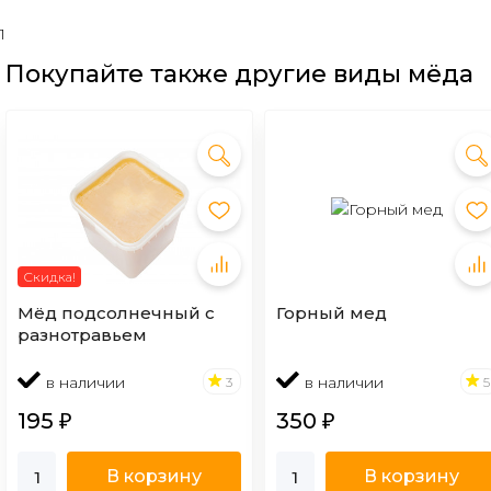
1
Покупайте также другие виды мёда
Скидка!
Мёд подсолнечный с
Горный мед
разнотравьем
в наличии
в наличии
3
5
195
350
₽
₽
В корзину
В корзину