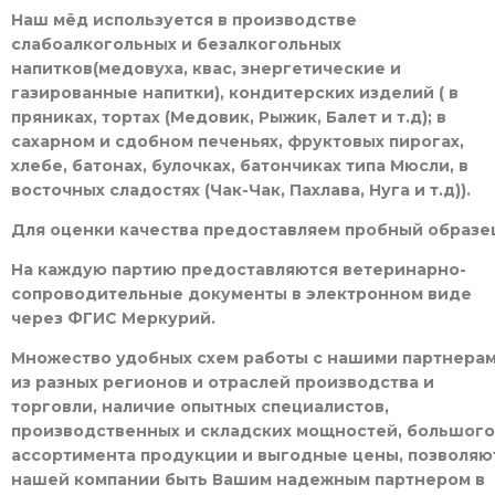
Наш мёд используется в производстве
слабоалкогольных и безалкогольных
напитков(медовуха, квас, знергетические и
газированные напитки), кондитерских изделий ( в
пряниках, тортах (Медовик, Рыжик, Балет и т.д); в
сахарном и сдобном печеньях, фруктовых пирогах,
хлебе, батонах, булочках, батончиках типа Мюсли, в
восточных сладостях (Чак-Чак, Пахлава, Нуга и т.д)).
Для оценки качества предоставляем пробный образе
На каждую партию предоставляются ветеринарно-
сопроводительные документы в электронном виде
через ФГИС Меркурий.
Множество удобных схем работы с нашими партнера
из разных регионов и отраслей производства и
торговли,
наличие опытных специалистов,
производственных и складских мощностей, большого
ассортимента продукции и выгодные цены, позволяю
нашей компании быть Вашим надежным партнером в