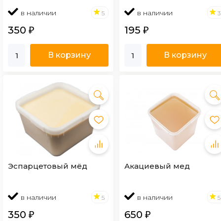
в наличии
в наличии
5
3
350
195
₽
₽
В корзину
В корзину
Эспарцетовый мёд
Акациевый мед
в наличии
в наличии
5
5
350
650
₽
₽