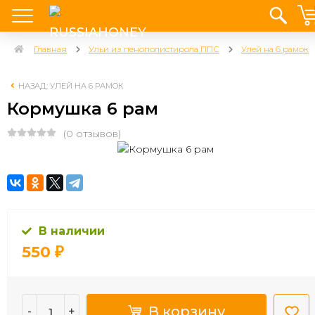
Главная
Ульи из пенополистирола ППС
Улей на 6 рамок
НАЗАД: УЛЕЙ НА 6 РАМОК
Кормушка 6 рам
(0 отзывов)
В наличии
550
₽
В корзину
-
+